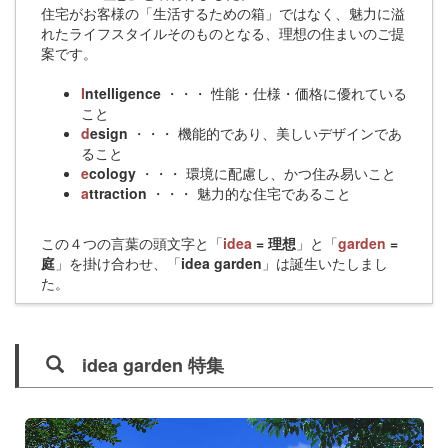
住宅がお客様の「生活するための箱」ではなく、魅力に溢
れたライフスタイルそのものとなる、理想の住まいのご提
案です。
I
ntelligence
・・・ 性能・仕様・価格に優れている
こと
d
esign
・・・ 機能的であり、美しいデザインであ
ること
e
cology
・・・ 環境に配慮し、かつ住み易いこと
a
ttraction
・・・ 魅力的な住宅であること
この４つの言葉の頭文字と「
idea
= 理想
」と「
garden
=
庭
」を掛け合わせ、「
idea garden
」は誕生いたしまし
た。
idea garden 特集