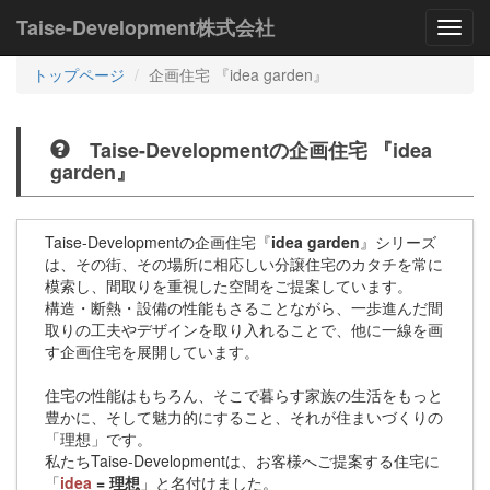
Taise-Development株式会社
Toggl
navig
トップページ
企画住宅 『idea garden』
Taise-Developmentの企画住宅 『idea
garden』
Taise-Developmentの企画住宅『
idea garden
』シリーズ
は、その街、その場所に相応しい分譲住宅のカタチを常に
模索し、間取りを重視した空間をご提案しています。
構造・断熱・設備の性能もさることながら、一歩進んだ間
取りの工夫やデザインを取り入れることで、他に一線を画
す企画住宅を展開しています。
住宅の性能はもちろん、そこで暮らす家族の生活をもっと
豊かに、そして魅力的にすること、それが住まいづくりの
「理想」です。
私たちTaise-Developmentは、お客様へご提案する住宅に
「
idea
= 理想
」と名付けました。